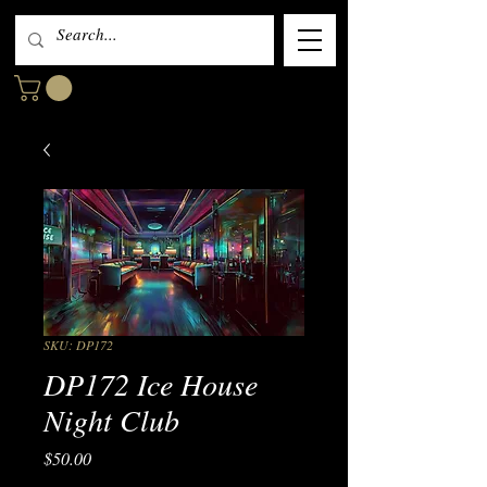
SKU: DP172
DP172 Ice House
Night Club
Price
$50.00