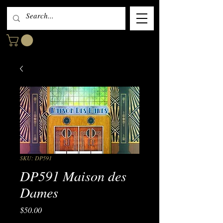
SKU: DP591
DP591 Maison des
Dames
Price
$50.00