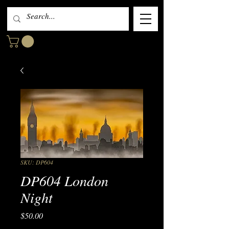
SKU: DP604
DP604 London
Night
Price
$50.00